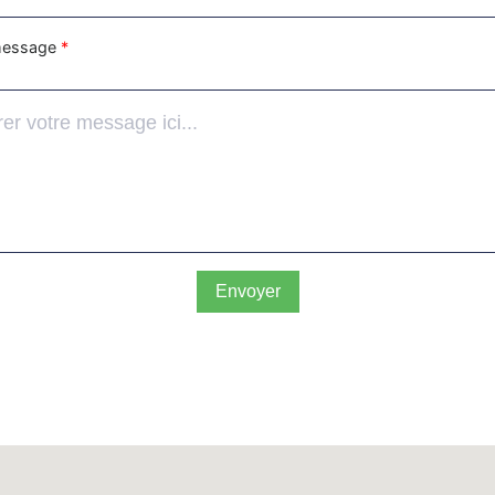
message
*
Envoyer