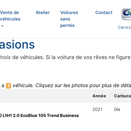
Vente de
Atelier
Voitures
Contact
véhicules
sans
permis
Carros
asions
ix de véhicules. Si la voiture de vos rêves ne figure
y a
véhicule. Cliquez sur les photos pour plus de détai
1
Année
Carbura
2021
Die
0 L1H1 2.0 EcoBlue 105 Trend Business